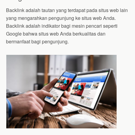
Backlink adalah tautan yang terdapat pada situs web lain
yang mengarahkan pengunjung ke situs web Anda.
Backlink adalah indikator bagi mesin pencari seperti
Google bahwa situs web Anda berkualitas dan
bermanfaat bagi pengunjung.