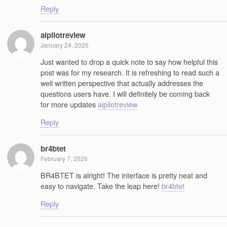
Reply
aipilotreview
January 24, 2026
Just wanted to drop a quick note to say how helpful this
post was for my research. It is refreshing to read such a
well written perspective that actually addresses the
questions users have. I will definitely be coming back
for more updates
aipilotreview
Reply
br4btet
February 7, 2026
BR4BTET is alright! The interface is pretty neat and
easy to navigate. Take the leap here!
br4btet
Reply