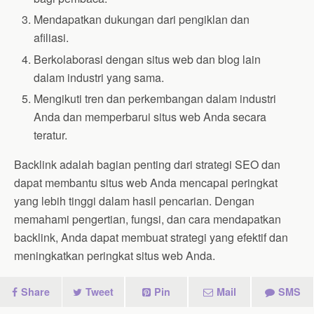
Mendapatkan dukungan dari pengiklan dan
afiliasi.
Berkolaborasi dengan situs web dan blog lain
dalam industri yang sama.
Mengikuti tren dan perkembangan dalam industri
Anda dan memperbarui situs web Anda secara
teratur.
Backlink adalah bagian penting dari strategi SEO dan
dapat membantu situs web Anda mencapai peringkat
yang lebih tinggi dalam hasil pencarian. Dengan
memahami pengertian, fungsi, dan cara mendapatkan
backlink, Anda dapat membuat strategi yang efektif dan
meningkatkan peringkat situs web Anda.
Share
Tweet
Pin
Mail
SMS