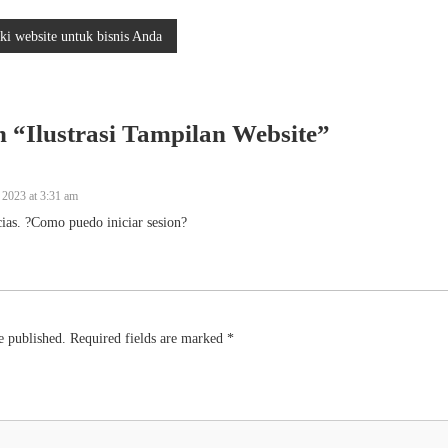
i website untuk bisnis Anda
 “Ilustrasi Tampilan Website”
2023 at 3:31 am
ias. ?Como puedo iniciar sesion?
e published.
Required fields are marked
*