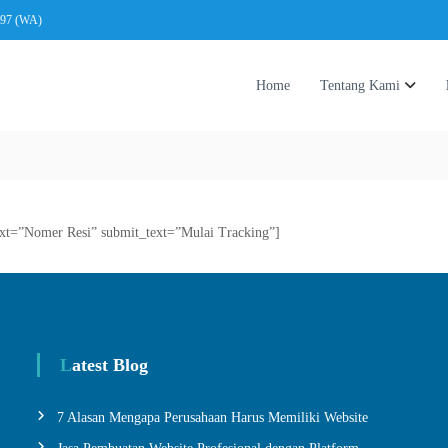
197 (WA)
Home
Tentang Kami
text=”Nomer Resi” submit_text=”Mulai Tracking”]
Latest Blog
7 Alasan Mengapa Perusahaan Harus Memiliki Website