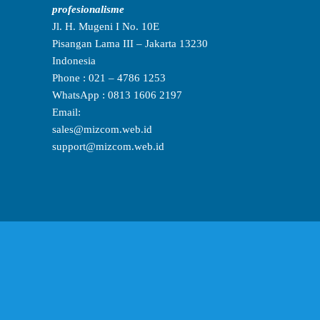
g
i
profesionalisme
a
t
Jl. H. Mugeni I No. 10E
n
e
Pisangan Lama III – Jakarta 13230
H
d
Indonesia
a
i
r
Phone : 021 – 4786 1253
J
g
WhatsApp : 0813 1606 2197
a
a
Email:
T
k
sales@mizcom.web.id
e
a
support@mizcom.web.id
r
r
j
t
a
a
n
T
g
k
i
a
m
u
u
r
|
M